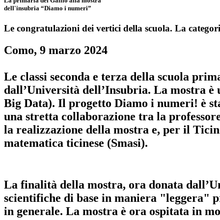
La primaria del Gallio alla mostra
dell'insubria “Diamo i numeri”
Le congratulazioni dei vertici della scuola. La categor
Como, 9 marzo 2024
Le classi seconda e terza della scuola pri
dall’Università dell’Insubria.
La mostra è u
Big Data).
Il progetto Diamo i numeri! è st
una stretta collaborazione tra la professor
la realizzazione della mostra e, per il Tici
matematica ticinese (Smasi).
La finalità della mostra, ora donata dall’
Un
scientifiche di base in maniera "leggera" pr
in generale. La mostra è ora ospitata in 