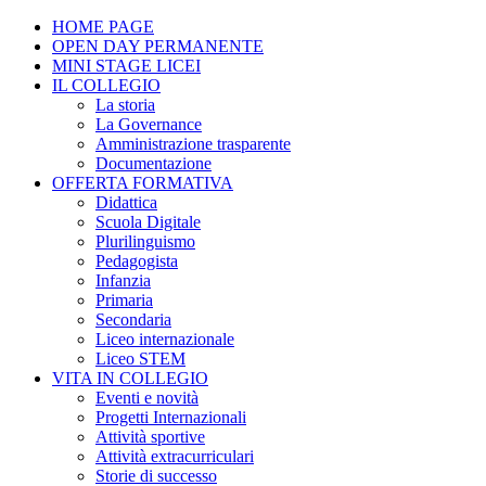
HOME PAGE
OPEN DAY PERMANENTE
MINI STAGE LICEI
IL COLLEGIO
La storia
La Governance
Amministrazione trasparente
Documentazione
OFFERTA FORMATIVA
Didattica
Scuola Digitale
Plurilinguismo
Pedagogista
Infanzia
Primaria
Secondaria
Liceo internazionale
Liceo STEM
VITA IN COLLEGIO
Eventi e novità
Progetti Internazionali
Attività sportive
Attività extracurriculari
Storie di successo