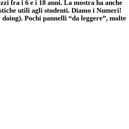
azzi fra i 6 e i 18 anni. La mostra ha anche
iche utili agli studenti. D
iamo i Numeri!
y doing). Pochi pannelli “da leggere”, molte