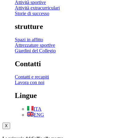
Attività sportive
Attività extracurriculari
Storie di successo
strutture
Spazi in affitto
Attrezzature sportive
Giardini del Collegio
Contatti
Contatti e recapiti
Lavora con noi
Lingue
ITA
ENG
X