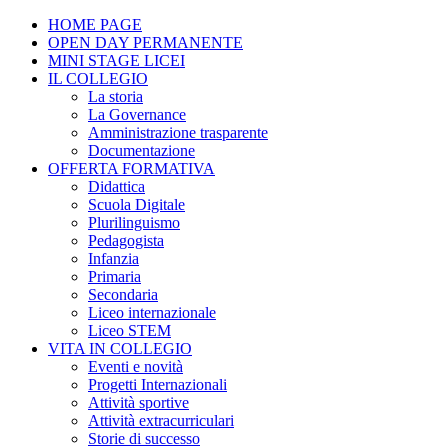
HOME PAGE
OPEN DAY PERMANENTE
MINI STAGE LICEI
IL COLLEGIO
La storia
La Governance
Amministrazione trasparente
Documentazione
OFFERTA FORMATIVA
Didattica
Scuola Digitale
Plurilinguismo
Pedagogista
Infanzia
Primaria
Secondaria
Liceo internazionale
Liceo STEM
VITA IN COLLEGIO
Eventi e novità
Progetti Internazionali
Attività sportive
Attività extracurriculari
Storie di successo