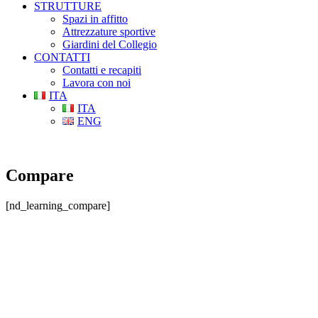
STRUTTURE
Spazi in affitto
Attrezzature sportive
Giardini del Collegio
CONTATTI
Contatti e recapiti
Lavora con noi
ITA
ITA
ENG
Compare
[nd_learning_compare]