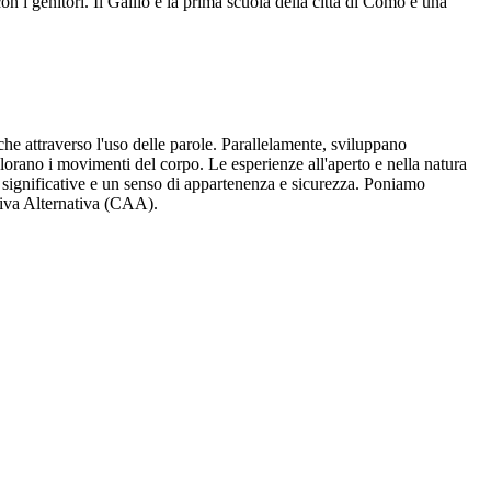
 i genitori. Il Gallio è la prima scuola della città di Como e una
he attraverso l'uso delle parole. Parallelamente, sviluppano
plorano i movimenti del corpo. Le esperienze all'aperto e nella natura
i significative e un senso di appartenenza e sicurezza. Poniamo
tiva Alternativa (CAA).