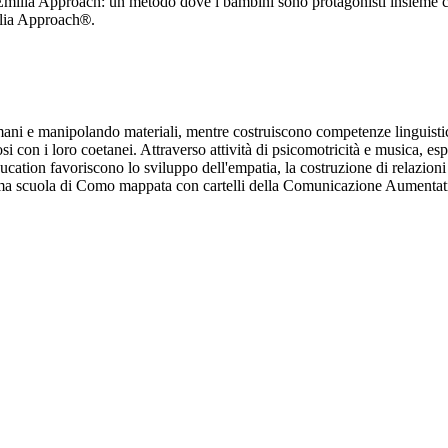
Emilia Approach: un metodo dove i bambini sono protagonisti insieme con
ilia Approach
.
®
mani e manipolando materiali, mentre costruiscono competenze linguistic
si con i loro coetanei. Attraverso attività di psicomotricità e musica, es
ucation favoriscono lo sviluppo dell'empatia, la costruzione di relazion
 prima scuola di Como mappata con cartelli della Comunicazione Aumenta