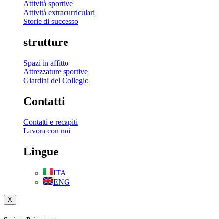
Attività sportive
Attività extracurriculari
Storie di successo
strutture
Spazi in affitto
Attrezzature sportive
Giardini del Collegio
Contatti
Contatti e recapiti
Lavora con noi
Lingue
ITA
ENG
X