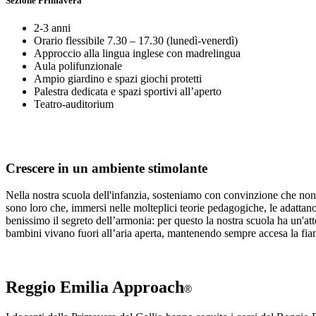
Sezione Primavera
2-3 anni
Orario flessibile 7.30 – 17.30 (lunedì-venerdì)
Approccio alla lingua inglese con madrelingua
Aula polifunzionale
Ampio giardino e spazi giochi protetti
Palestra dedicata e spazi sportivi all’aperto
Teatro-auditorium
Crescere in un ambiente stimolante
Nella nostra scuola dell'infanzia, sosteniamo con convinzione che non 
sono loro che, immersi nelle molteplici teorie pedagogiche, le adattano
benissimo il segreto dell’armonia: per questo la nostra scuola ha un'at
bambini vivano fuori all’aria aperta, mantenendo sempre accesa la fiam
Reggio Emilia Approach
®