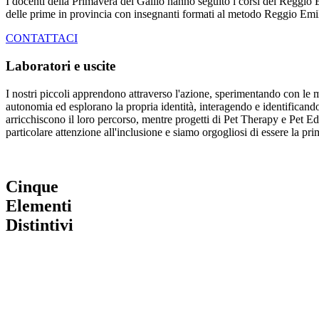
I docenti della Primavera del Gallio hanno seguito i corsi del Reggio 
delle prime in provincia con insegnanti formati al metodo Reggio Em
CONTATTACI
Laboratori e uscite
I nostri piccoli apprendono attraverso l'azione, sperimentando con le 
autonomia ed esplorano la propria identità, interagendo e identificando
arricchiscono il loro percorso, mentre progetti di Pet Therapy e Pet Ed
particolare attenzione all'inclusione e siamo orgogliosi di essere la
Cinque
Elementi
Distintivi