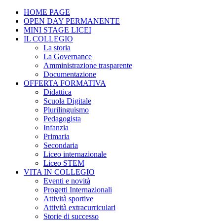
HOME PAGE
OPEN DAY PERMANENTE
MINI STAGE LICEI
IL COLLEGIO
La storia
La Governance
Amministrazione trasparente
Documentazione
OFFERTA FORMATIVA
Didattica
Scuola Digitale
Plurilinguismo
Pedagogista
Infanzia
Primaria
Secondaria
Liceo internazionale
Liceo STEM
VITA IN COLLEGIO
Eventi e novità
Progetti Internazionali
Attività sportive
Attività extracurriculari
Storie di successo