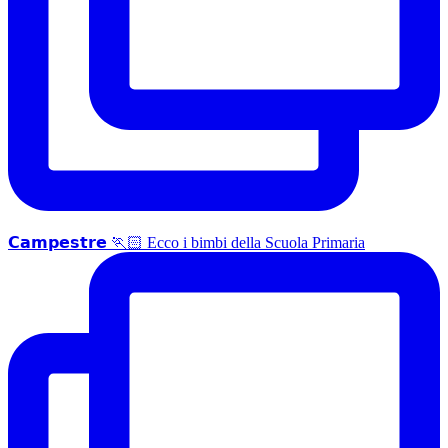
𝗖𝗮𝗺𝗽𝗲𝘀𝘁𝗿𝗲 🏃🏻 Ecco i bimbi della Scuola Primaria