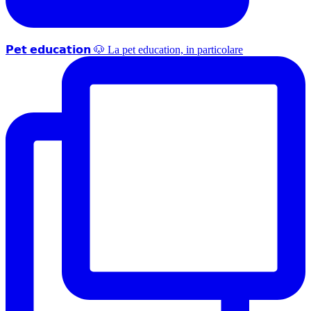
𝗣𝗲𝘁 𝗲𝗱𝘂𝗰𝗮𝘁𝗶𝗼𝗻 🐶 La pet education, in particolare