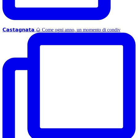
𝗖𝗮𝘀𝘁𝗮𝗴𝗻𝗮𝘁𝗮 🌰 Come ogni anno, un momento di condiv