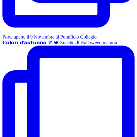
Porte aperte il 9 Novembre al Pontificio Collegio
𝗖𝗼𝗹𝗼𝗿𝗶 𝗱'𝗮𝘂𝘁𝘂𝗻𝗻𝗼 🍂 🍁 Zucche di Halloween ma non