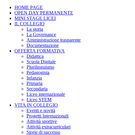
HOME PAGE
OPEN DAY PERMANENTE
MINI STAGE LICEI
IL COLLEGIO
La storia
La Governance
Amministrazione trasparente
Documentazione
OFFERTA FORMATIVA
Didattica
Scuola Digitale
Plurilinguismo
Pedagogista
Infanzia
Primaria
Secondaria
Liceo internazionale
Liceo STEM
VITA IN COLLEGIO
Eventi e novità
Progetti Internazionali
Attività sportive
Attività extracurriculari
Storie di successo