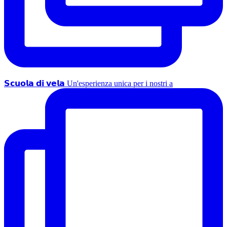
𝗦𝗰𝘂𝗼𝗹𝗮 𝗱𝗶 𝘃𝗲𝗹𝗮 Un'esperienza unica per i nostri a