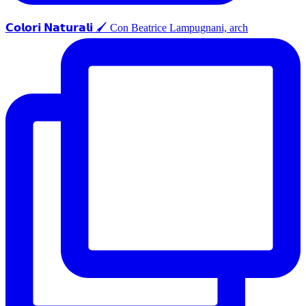
𝗖𝗼𝗹𝗼𝗿𝗶 𝗡𝗮𝘁𝘂𝗿𝗮𝗹𝗶 🖌️ Con Beatrice Lampugnani, arch