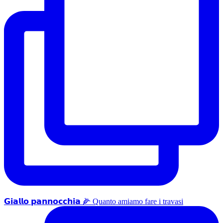
𝗚𝗶𝗮𝗹𝗹𝗼 𝗽𝗮𝗻𝗻𝗼𝗰𝗰𝗵𝗶𝗮 🌽 Quanto amiamo fare i travasi