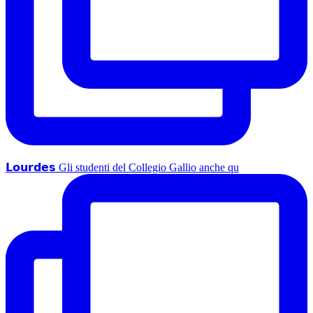
𝗟𝗼𝘂𝗿𝗱𝗲𝘀 Gli studenti del Collegio Gallio anche qu