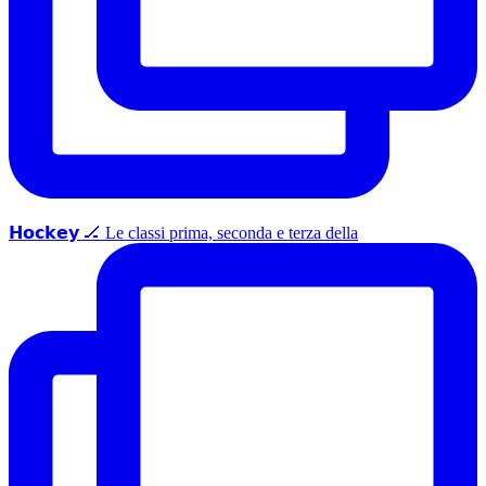
𝗛𝗼𝗰𝗸𝗲𝘆 🏒 Le classi prima, seconda e terza della