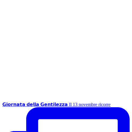
𝗚𝗶𝗼𝗿𝗻𝗮𝘁𝗮 𝗱𝗲𝗹𝗹𝗮 𝗚𝗲𝗻𝘁𝗶𝗹𝗲𝘇𝘇𝗮 Il 13 novembre ricorre