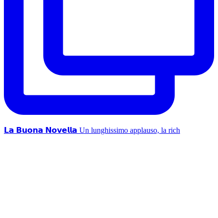
𝗟𝗮 𝗕𝘂𝗼𝗻𝗮 𝗡𝗼𝘃𝗲𝗹𝗹𝗮 Un lunghissimo applauso, la rich