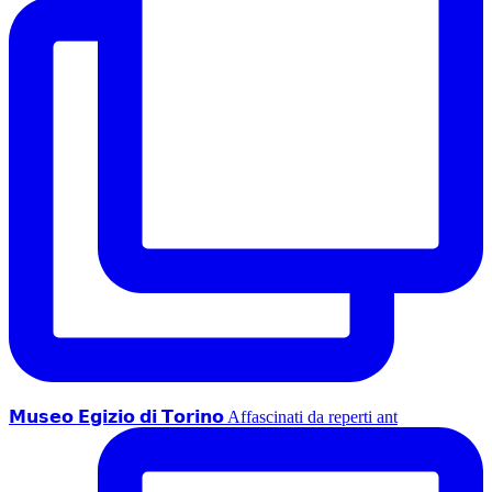
𝗠𝘂𝘀𝗲𝗼 𝗘𝗴𝗶𝘇𝗶𝗼 𝗱𝗶 𝗧𝗼𝗿𝗶𝗻𝗼 Affascinati da reperti ant