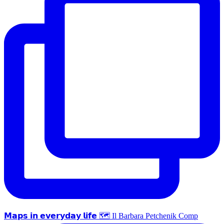
𝗠𝗮𝗽𝘀 𝗶𝗻 𝗲𝘃𝗲𝗿𝘆𝗱𝗮𝘆 𝗹𝗶𝗳𝗲 🗺 Il Barbara Petchenik Comp