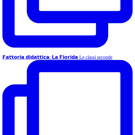
𝗙𝗮𝘁𝘁𝗼𝗿𝗶𝗮 𝗱𝗶𝗱𝗮𝘁𝘁𝗶𝗰𝗮: 𝗟𝗮 𝗙𝗶𝗼𝗿𝗶𝗱𝗮 Le classi seconde