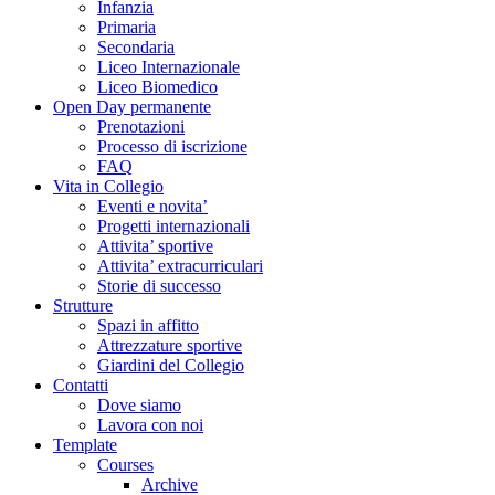
Infanzia
Primaria
Secondaria
Liceo Internazionale
Liceo Biomedico
Open Day permanente
Prenotazioni
Processo di iscrizione
FAQ
Vita in Collegio
Eventi e novita’
Progetti internazionali
Attivita’ sportive
Attivita’ extracurriculari
Storie di successo
Strutture
Spazi in affitto
Attrezzature sportive
Giardini del Collegio
Contatti
Dove siamo
Lavora con noi
Template
Courses
Archive