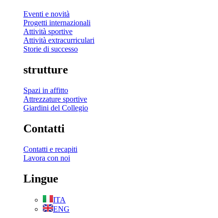
Eventi e novità
Progetti internazionali
Attività sportive
Attività extracurriculari
Storie di successo
strutture
Spazi in affitto
Attrezzature sportive
Giardini del Collegio
Contatti
Contatti e recapiti
Lavora con noi
Lingue
ITA
ENG