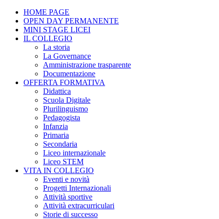
HOME PAGE
OPEN DAY PERMANENTE
MINI STAGE LICEI
IL COLLEGIO
La storia
La Governance
Amministrazione trasparente
Documentazione
OFFERTA FORMATIVA
Didattica
Scuola Digitale
Plurilinguismo
Pedagogista
Infanzia
Primaria
Secondaria
Liceo internazionale
Liceo STEM
VITA IN COLLEGIO
Eventi e novità
Progetti Internazionali
Attività sportive
Attività extracurriculari
Storie di successo