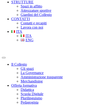
STRUTTURE
Spazi in affitto
Attrezzature sportive
Giardini del Collegio
CONTATTI
Contatti e recapiti
Lavora con noi
ITA
ITA
ENG
Il Collegio
Gli spazi
La Governance
Amministrazione trasparente
Merchandising
Offerta formativa
Didattica
Scuola Digitale
Plurilinguismo
Pedagogista