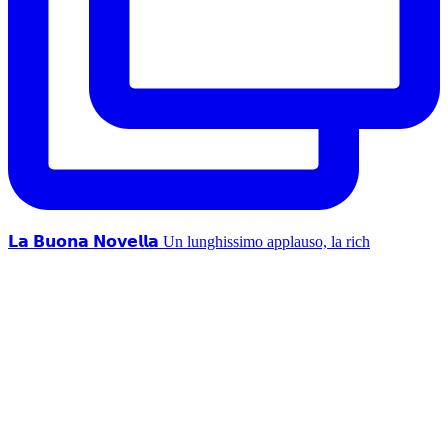
𝗟𝗮 𝗕𝘂𝗼𝗻𝗮 𝗡𝗼𝘃𝗲𝗹𝗹𝗮 Un lunghissimo applauso, la rich