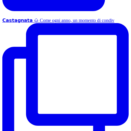
𝗖𝗮𝘀𝘁𝗮𝗴𝗻𝗮𝘁𝗮 🌰 Come ogni anno, un momento di condiv