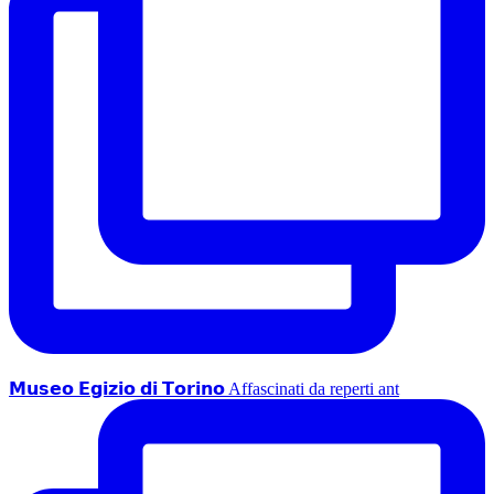
𝗠𝘂𝘀𝗲𝗼 𝗘𝗴𝗶𝘇𝗶𝗼 𝗱𝗶 𝗧𝗼𝗿𝗶𝗻𝗼 Affascinati da reperti ant