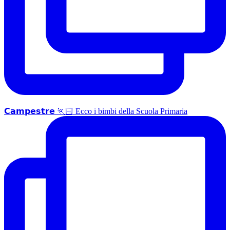
𝗖𝗮𝗺𝗽𝗲𝘀𝘁𝗿𝗲 🏃🏻 Ecco i bimbi della Scuola Primaria