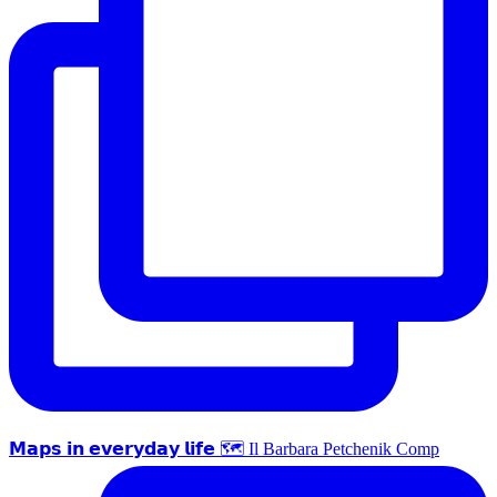
𝗠𝗮𝗽𝘀 𝗶𝗻 𝗲𝘃𝗲𝗿𝘆𝗱𝗮𝘆 𝗹𝗶𝗳𝗲 🗺 Il Barbara Petchenik Comp