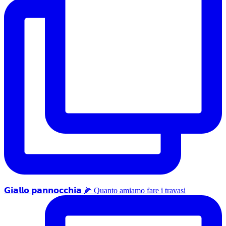
𝗚𝗶𝗮𝗹𝗹𝗼 𝗽𝗮𝗻𝗻𝗼𝗰𝗰𝗵𝗶𝗮 🌽 Quanto amiamo fare i travasi