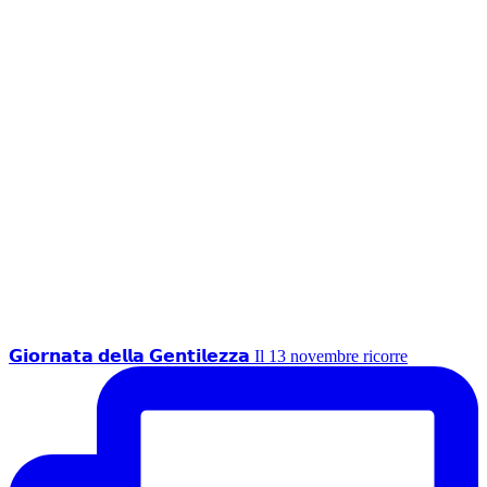
𝗚𝗶𝗼𝗿𝗻𝗮𝘁𝗮 𝗱𝗲𝗹𝗹𝗮 𝗚𝗲𝗻𝘁𝗶𝗹𝗲𝘇𝘇𝗮 Il 13 novembre ricorre