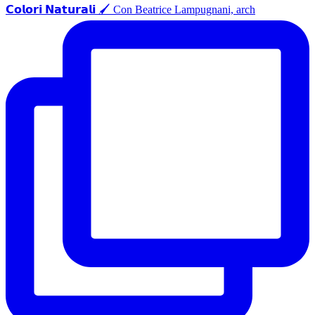
𝗖𝗼𝗹𝗼𝗿𝗶 𝗡𝗮𝘁𝘂𝗿𝗮𝗹𝗶 🖌️ Con Beatrice Lampugnani, arch