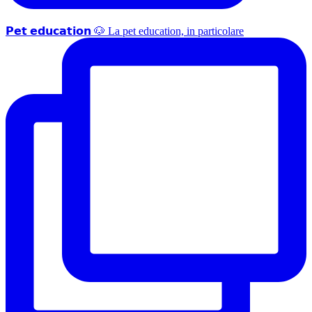
𝗣𝗲𝘁 𝗲𝗱𝘂𝗰𝗮𝘁𝗶𝗼𝗻 🐶 La pet education, in particolare