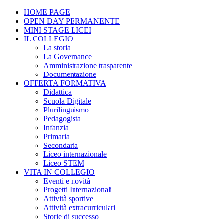
HOME PAGE
OPEN DAY PERMANENTE
MINI STAGE LICEI
IL COLLEGIO
La storia
La Governance
Amministrazione trasparente
Documentazione
OFFERTA FORMATIVA
Didattica
Scuola Digitale
Plurilinguismo
Pedagogista
Infanzia
Primaria
Secondaria
Liceo internazionale
Liceo STEM
VITA IN COLLEGIO
Eventi e novità
Progetti Internazionali
Attività sportive
Attività extracurriculari
Storie di successo