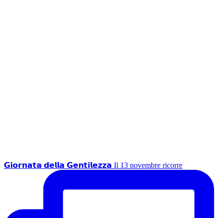
𝗚𝗶𝗼𝗿𝗻𝗮𝘁𝗮 𝗱𝗲𝗹𝗹𝗮 𝗚𝗲𝗻𝘁𝗶𝗹𝗲𝘇𝘇𝗮 Il 13 novembre ricorre