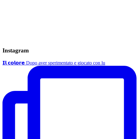
Instagram
𝗜𝗹 𝗰𝗼𝗹𝗼𝗿𝗲 Dopo aver sperimentato e giocato con lu