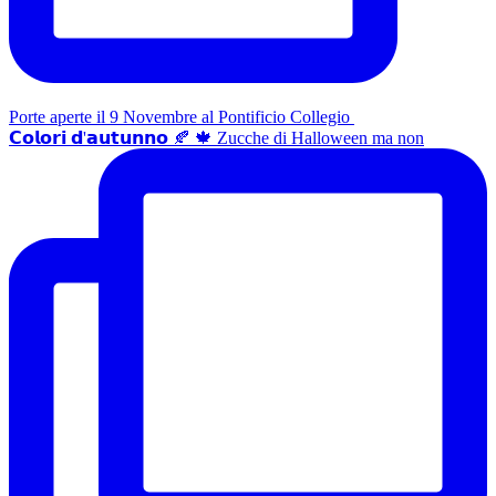
Porte aperte il 9 Novembre al Pontificio Collegio
𝗖𝗼𝗹𝗼𝗿𝗶 𝗱'𝗮𝘂𝘁𝘂𝗻𝗻𝗼 🍂 🍁 Zucche di Halloween ma non