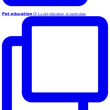
𝗣𝗲𝘁 𝗲𝗱𝘂𝗰𝗮𝘁𝗶𝗼𝗻 🐶 La pet education, in particolare