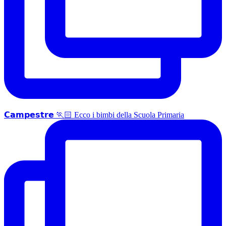
𝗖𝗮𝗺𝗽𝗲𝘀𝘁𝗿𝗲 🏃🏻 Ecco i bimbi della Scuola Primaria