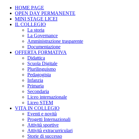
HOME PAGE
OPEN DAY PERMANENTE
MINI STAGE LICEI
IL COLLEGIO
La storia
La Governance
Amministrazione trasparente
Documentazione
OFFERTA FORMATIVA
Didattica
Scuola Digitale
Plurilinguismo
Pedagogista
Infanzia
Primaria
Secondaria
Liceo internazionale
Liceo STEM
VITA IN COLLEGIO
Eventi e novità
Progetti Internazionali
Attività sportive
Attività extracurriculari
Storie di successo