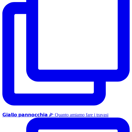
𝗚𝗶𝗮𝗹𝗹𝗼 𝗽𝗮𝗻𝗻𝗼𝗰𝗰𝗵𝗶𝗮 🌽 Quanto amiamo fare i travasi