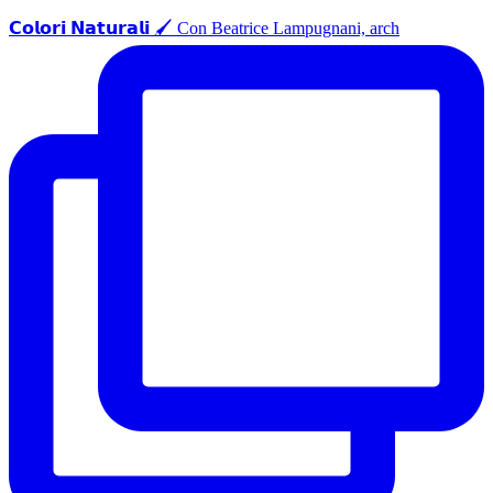
𝗖𝗼𝗹𝗼𝗿𝗶 𝗡𝗮𝘁𝘂𝗿𝗮𝗹𝗶 🖌️ Con Beatrice Lampugnani, arch