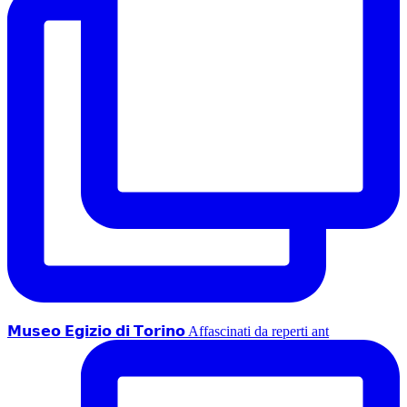
𝗠𝘂𝘀𝗲𝗼 𝗘𝗴𝗶𝘇𝗶𝗼 𝗱𝗶 𝗧𝗼𝗿𝗶𝗻𝗼 Affascinati da reperti ant