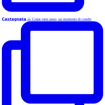
𝗖𝗮𝘀𝘁𝗮𝗴𝗻𝗮𝘁𝗮 🌰 Come ogni anno, un momento di condiv