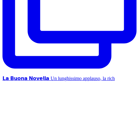
𝗟𝗮 𝗕𝘂𝗼𝗻𝗮 𝗡𝗼𝘃𝗲𝗹𝗹𝗮 Un lunghissimo applauso, la rich