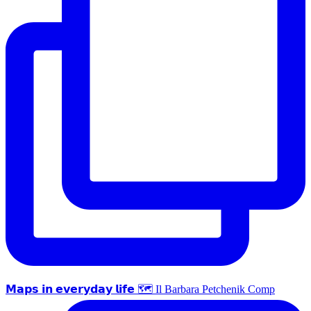
𝗠𝗮𝗽𝘀 𝗶𝗻 𝗲𝘃𝗲𝗿𝘆𝗱𝗮𝘆 𝗹𝗶𝗳𝗲 🗺 Il Barbara Petchenik Comp