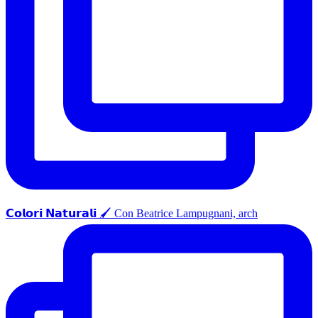
𝗖𝗼𝗹𝗼𝗿𝗶 𝗡𝗮𝘁𝘂𝗿𝗮𝗹𝗶 🖌️ Con Beatrice Lampugnani, arch