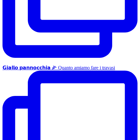
𝗚𝗶𝗮𝗹𝗹𝗼 𝗽𝗮𝗻𝗻𝗼𝗰𝗰𝗵𝗶𝗮 🌽 Quanto amiamo fare i travasi