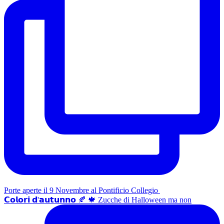
Porte aperte il 9 Novembre al Pontificio Collegio
𝗖𝗼𝗹𝗼𝗿𝗶 𝗱'𝗮𝘂𝘁𝘂𝗻𝗻𝗼 🍂 🍁 Zucche di Halloween ma non