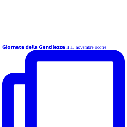
𝗚𝗶𝗼𝗿𝗻𝗮𝘁𝗮 𝗱𝗲𝗹𝗹𝗮 𝗚𝗲𝗻𝘁𝗶𝗹𝗲𝘇𝘇𝗮 Il 13 novembre ricorre