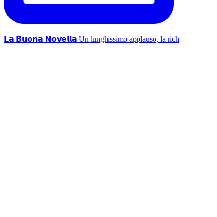
𝗟𝗮 𝗕𝘂𝗼𝗻𝗮 𝗡𝗼𝘃𝗲𝗹𝗹𝗮 Un lunghissimo applauso, la rich