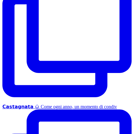
𝗖𝗮𝘀𝘁𝗮𝗴𝗻𝗮𝘁𝗮 🌰 Come ogni anno, un momento di condiv