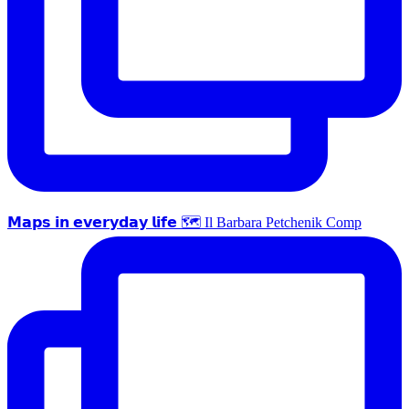
𝗠𝗮𝗽𝘀 𝗶𝗻 𝗲𝘃𝗲𝗿𝘆𝗱𝗮𝘆 𝗹𝗶𝗳𝗲 🗺 Il Barbara Petchenik Comp