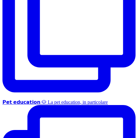
𝗣𝗲𝘁 𝗲𝗱𝘂𝗰𝗮𝘁𝗶𝗼𝗻 🐶 La pet education, in particolare