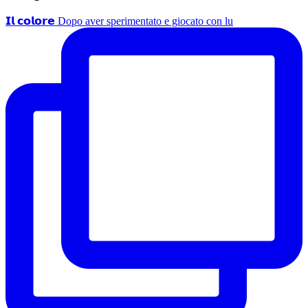
𝗜𝗹 𝗰𝗼𝗹𝗼𝗿𝗲 Dopo aver sperimentato e giocato con lu