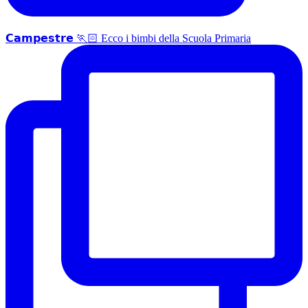
𝗖𝗮𝗺𝗽𝗲𝘀𝘁𝗿𝗲 🏃🏻 Ecco i bimbi della Scuola Primaria