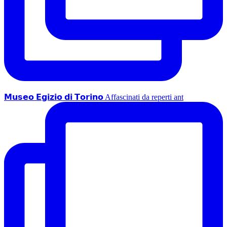
𝗠𝘂𝘀𝗲𝗼 𝗘𝗴𝗶𝘇𝗶𝗼 𝗱𝗶 𝗧𝗼𝗿𝗶𝗻𝗼 Affascinati da reperti ant