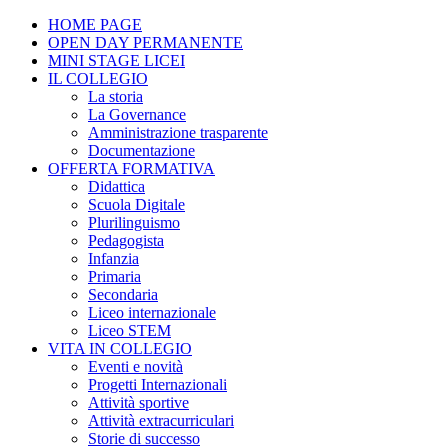
HOME PAGE
OPEN DAY PERMANENTE
MINI STAGE LICEI
IL COLLEGIO
La storia
La Governance
Amministrazione trasparente
Documentazione
OFFERTA FORMATIVA
Didattica
Scuola Digitale
Plurilinguismo
Pedagogista
Infanzia
Primaria
Secondaria
Liceo internazionale
Liceo STEM
VITA IN COLLEGIO
Eventi e novità
Progetti Internazionali
Attività sportive
Attività extracurriculari
Storie di successo