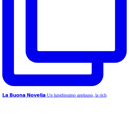
𝗟𝗮 𝗕𝘂𝗼𝗻𝗮 𝗡𝗼𝘃𝗲𝗹𝗹𝗮 Un lunghissimo applauso, la rich