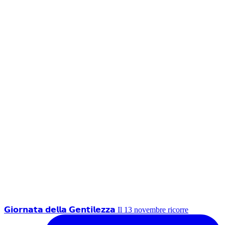
𝗚𝗶𝗼𝗿𝗻𝗮𝘁𝗮 𝗱𝗲𝗹𝗹𝗮 𝗚𝗲𝗻𝘁𝗶𝗹𝗲𝘇𝘇𝗮 Il 13 novembre ricorre