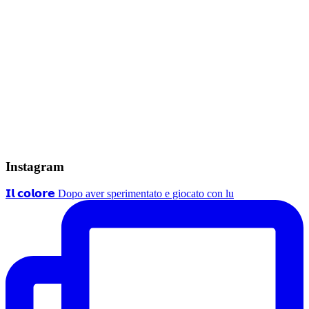
Instagram
𝗜𝗹 𝗰𝗼𝗹𝗼𝗿𝗲 Dopo aver sperimentato e giocato con lu