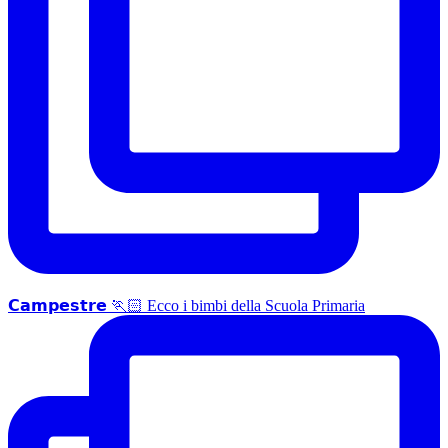
𝗖𝗮𝗺𝗽𝗲𝘀𝘁𝗿𝗲 🏃🏻 Ecco i bimbi della Scuola Primaria