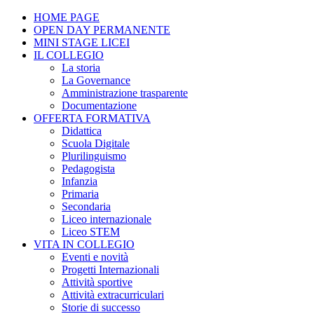
HOME PAGE
OPEN DAY PERMANENTE
MINI STAGE LICEI
IL COLLEGIO
La storia
La Governance
Amministrazione trasparente
Documentazione
OFFERTA FORMATIVA
Didattica
Scuola Digitale
Plurilinguismo
Pedagogista
Infanzia
Primaria
Secondaria
Liceo internazionale
Liceo STEM
VITA IN COLLEGIO
Eventi e novità
Progetti Internazionali
Attività sportive
Attività extracurriculari
Storie di successo