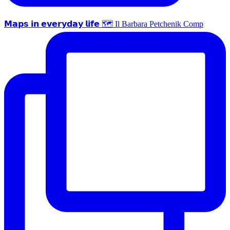
𝗠𝗮𝗽𝘀 𝗶𝗻 𝗲𝘃𝗲𝗿𝘆𝗱𝗮𝘆 𝗹𝗶𝗳𝗲 🗺 Il Barbara Petchenik Comp