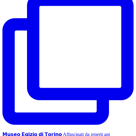
𝗠𝘂𝘀𝗲𝗼 𝗘𝗴𝗶𝘇𝗶𝗼 𝗱𝗶 𝗧𝗼𝗿𝗶𝗻𝗼 Affascinati da reperti ant