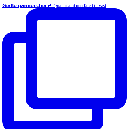
𝗚𝗶𝗮𝗹𝗹𝗼 𝗽𝗮𝗻𝗻𝗼𝗰𝗰𝗵𝗶𝗮 🌽 Quanto amiamo fare i travasi