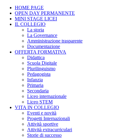
HOME PAGE
OPEN DAY PERMANENTE
MINI STAGE LICEI
IL COLLEGIO
La storia
La Governance
Amministrazione trasparente
Documentazione
OFFERTA FORMATIVA
Didattica
Scuola Digitale
Plurilinguismo
Pedagogista
Infanzia
Primaria
Secondaria
Liceo internazionale
Liceo STEM
VITA IN COLLEGIO
Eventi e novità
Progetti Internazionali
Attività sportive
Attività extracurriculari
Storie di successo