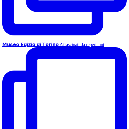
𝗠𝘂𝘀𝗲𝗼 𝗘𝗴𝗶𝘇𝗶𝗼 𝗱𝗶 𝗧𝗼𝗿𝗶𝗻𝗼 Affascinati da reperti ant