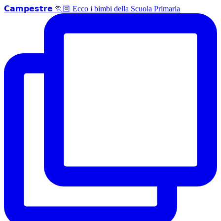
𝗖𝗮𝗺𝗽𝗲𝘀𝘁𝗿𝗲 🏃🏻 Ecco i bimbi della Scuola Primaria