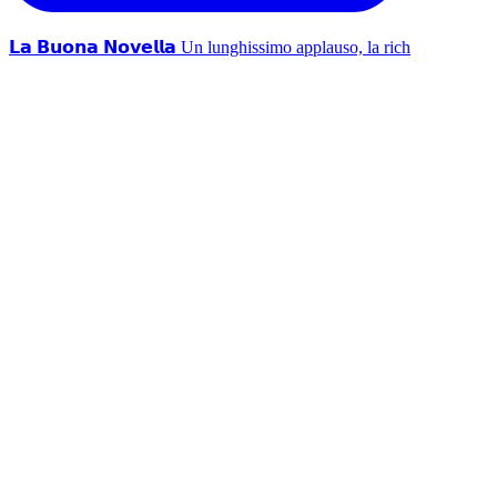
𝗟𝗮 𝗕𝘂𝗼𝗻𝗮 𝗡𝗼𝘃𝗲𝗹𝗹𝗮 Un lunghissimo applauso, la rich