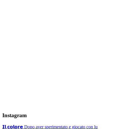
Instagram
𝗜𝗹 𝗰𝗼𝗹𝗼𝗿𝗲 Dopo aver sperimentato e giocato con lu