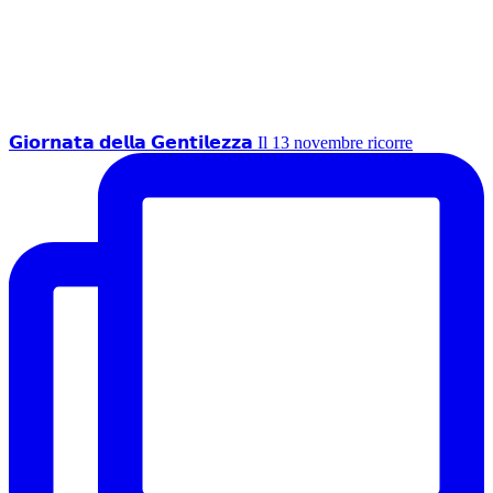
𝗚𝗶𝗼𝗿𝗻𝗮𝘁𝗮 𝗱𝗲𝗹𝗹𝗮 𝗚𝗲𝗻𝘁𝗶𝗹𝗲𝘇𝘇𝗮 Il 13 novembre ricorre