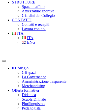
STRUTTURE
Spazi in affitto
Attrezzature sportive
Giardini del Collegio
CONTATTI
Contatti e recapiti
Lavora con noi
ITA
ITA
ENG
Il Collegio
Gli spazi
La Governance
Amministrazione trasparente
Merchandising
Offerta formativa
Didattica
Scuola Digitale
Plurilinguismo
Pedagogista