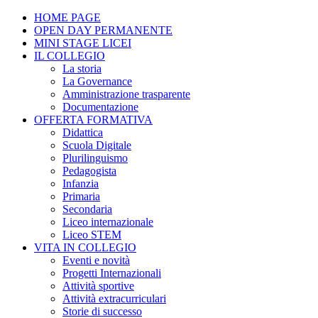
HOME PAGE
OPEN DAY PERMANENTE
MINI STAGE LICEI
IL COLLEGIO
La storia
La Governance
Amministrazione trasparente
Documentazione
OFFERTA FORMATIVA
Didattica
Scuola Digitale
Plurilinguismo
Pedagogista
Infanzia
Primaria
Secondaria
Liceo internazionale
Liceo STEM
VITA IN COLLEGIO
Eventi e novità
Progetti Internazionali
Attività sportive
Attività extracurriculari
Storie di successo