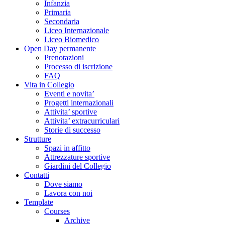
Infanzia
Primaria
Secondaria
Liceo Internazionale
Liceo Biomedico
Open Day permanente
Prenotazioni
Processo di iscrizione
FAQ
Vita in Collegio
Eventi e novita’
Progetti internazionali
Attivita’ sportive
Attivita’ extracurriculari
Storie di successo
Strutture
Spazi in affitto
Attrezzature sportive
Giardini del Collegio
Contatti
Dove siamo
Lavora con noi
Template
Courses
Archive